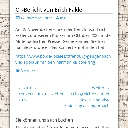
OT-Bericht von Erich Fakler
Posted
Author
17. November 2022
hsg
on
Am 2. November erschien der Bericht von Erich
Fakler zu unserem Konzert im Oktober 2022 in der
Mittelbadischen Presse. Gerne können Sie hier
nachlesen, wie er das Konzert empfunden hat:
https://www.bo.de/lokales/offenburg/gengenbach-
viel-applaus-fur-den-harmonika-spielring
Kategorien
Aktuelles
Beitragsnavigation
← Zurück
Weiter →
Vorheriger
Nächster
Konzert am 29. Oktober
Erfolgreiche Schüler
Beitrag:
Beitrag:
2022
des Harmonika-
Spielrings Gengenbach
Sie können uns auch buchen
Sie planen eine Firmenfeier, Vereinsveranstaltung