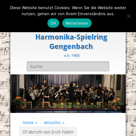
Diese Website benutzt Cookies. Wenn Sie die Website weiter
nutzen, gehen wir von Ihrem Einverständnis aus.
OK
Weiterlesen
Harmonika-Spielring
Gengenbach
e.V. 1960
Suche
nach:
Home
»
Aktuelles
»
OT-Bericht von Erich Fakler