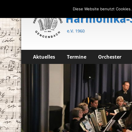
Diese Website benutzt Cookies.
Harmonika-
e.V. 1960
Primäres
Zum
Aktuelles
Termine
Orchester
Inhalt
Menü
springen